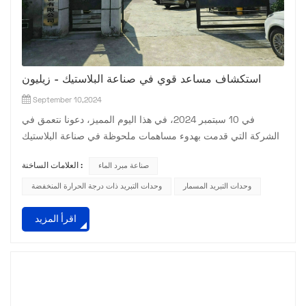
استكشاف مساعد قوي في صناعة البلاستيك - زيليون
September 10,2024
في 10 سبتمبر 2024، في هذا اليوم المميز، دعونا نتعمق في
الشركة التي قدمت بهدوء مساهمات ملحوظة في صناعة البلاستيك
- Zillion. بدأت رحلة Zillion في عام 1990 برؤية تتمثل في توفير
صناعة مبرد الماء
العلامات الساخنة :
معدات مساعدة من الدرجة الأولى لصناعة البلاستيك. في أيامها
الأولى، ركزت الشركة على بناء أساس متين من الخبرة في مجال
وحدات التبريد المسمار
وحدات التبريد ذات درجة الحرارة المنخفضة
الآلات البلاستيكية والتبريد. من خلال البحث والتطوير المستمر،
اقرأ المزيد
قامت تدريجياً بتوسيع نطاق منتجاتها وقدراتها. على م...