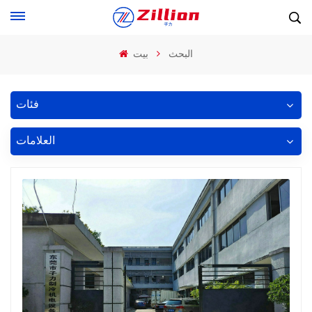
البحث
بيت
فئات
العلامات