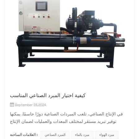
كيفية اختيار المبرد الصناعي المناسب
September 23,2024
في الإنتاج الصناعي، تلعب المبردات الصناعية دورًا حاسمًا. يمكنها
توفير تبريد مستقر لمختلف المعدات والعمليات لضمان الإنتاج
الفعال. ومع ذلك، في مواجهة العديد من العلامات التجارية والنماذج
مبرد الهواء
مبرد بالماء
المبرد الصناعي
العلامات الساخنة :
للمبردات الصناعية الموجودة في السوق، كيف يمكننا اختيار النوع