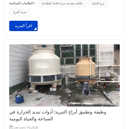
برج المياه
علامة معدنية مرنة قابلة للطباعة
العلامات الساخنة :
التبريد دورًا حاسمًا في ضمان أدائها وعمر الخدمة. في هذه التدوينة،
سنشرح بالتفصيل خطوات التثبيت والنقاط الرئيسية لأبراج التبريد.
تبريد البرج
أنا. الأعمال التحضيرية قبل التثبيت قبل البدء في تركيب برج التبريد،
اقرأ المزيد
يعد العمل التحضيري الشا...
وظيفة وتطبيق أبراج التبريد: أدوات تبديد الحرارة في
الصناعة والحياة اليومية
January 14,2025