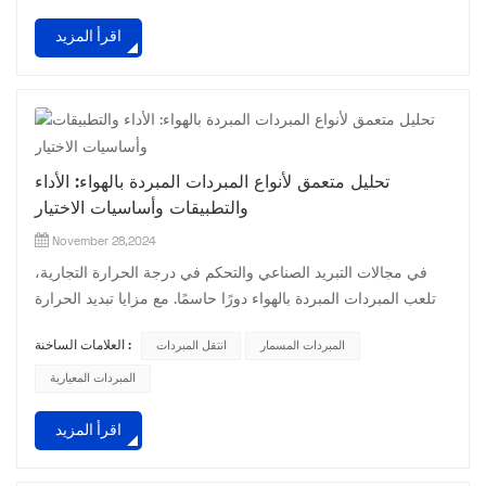
المناسب؟ اليوم، دعونا نناقش هذه المسألة. أنا. توضيح متطلبات
اقرأ المزيد
التبريد أولاً وقبل كل شيء، تحتاج إلى توضيح متطلبات التبريد
الخاصة بك. يتضمن ذلك نوع الجهاز الم...
تحليل متعمق لأنواع المبردات المبردة بالهواء: الأداء
والتطبيقات وأساسيات الاختيار
November 28,2024
في مجالات التبريد الصناعي والتحكم في درجة الحرارة التجارية،
تلعب المبردات المبردة بالهواء دورًا حاسمًا. مع مزايا تبديد الحرارة
الفريدة وميزات التثبيت المرنة، فهي مناسبة لمجموعة متنوعة من
المبردات المسمار
انتقل المبردات
العلامات الساخنة :
ظروف العمل. دعونا اليوم نتعمق في أنواع المبردات المبردة بالهواء
لنساعدك على فهم الاختلافات بين كل نوع واتخاذ الاختيار الدقيق. 1.
المبردات المعيارية
المبردات الحلزونية المبردة بالهواء: رواد الكفاءة العالية وتوفير
اقرأ المزيد
الطاقة الضاغط اللولب...