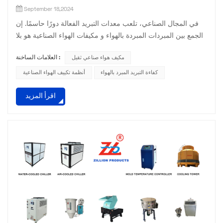
September 18,2024
في المجال الصناعي، تلعب معدات التبريد الفعالة دورًا حاسمًا. إن
الجمع بين المبردات المبردة بالهواء و مكيفات الهواء الصناعية هو بلا
شك نجم ساطع في هذه المرحلة. يتميز المبرد المبرد بالهواء بين
مكيف هواء صناعي ثقيل
العلامات الساخنة :
أجهزة التبريد المختلفة بطريقة تبديد الحرارة الفريدة من نوعها عن
طريق تبريد الهواء. لا يتطلب نظامًا معقدًا لمياه التبريد، كما أنه سهل
كفاءة التبريد المبرد بالهواء
أنظمة تكييف الهواء الصناعية
التركيب وقابل للتكيف بشكل كبير. سواء كان ذلك في مساحة ضيقة
اقرأ المزيد
أو في مبنى مصنع وا...