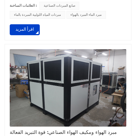
لتحويل مجال التبريد الصناعي. منذ إنشائها، ركزت الشركة على
صانع المبردات الصناعية
العلامات الساخنة :
تجميع فريق من المهنيين ذوي المهارات العالية الذين يتمتعون
بمعرفة متعمقة بتكنولوجيا التبريد والأتمتة الكهروميكانيكية. على مر
مبرد الماء المبرد بالهواء
مبردات المياه اللولبية المبردة بالماء
السنين، استثمرت شركة Zillion بشكل مستمر في البحث والتطوير.
اقرأ المزيد
وقد أدى هذا الالتزام الذي لا يتزعزع إ...
مبرد الهواء ومكيف الهواء الصناعي: قوة التبريد الفعالة