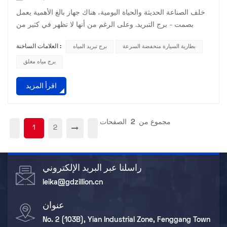
خلف الصناعة الحديثة والحياة اليومية، هناك جهاز بالغ الأهمية يعمل
بصمت - برج التبريد. وعلى الرغم من أنها لا تظهر في كثير من
الأحيان أمام أعين الناس، إلا أنها تلعب دورًا لا غنى عنه في العديد
بطارية السيارة منخفضة السرعة
برج تبريد المياه
العلامات الساخنة :
من المجالات. ما هو برج التبريد؟ في الأساس، برج التبريد هو جهاز
للتبادل الحراري. وتتمثل وظيفتها الرئيسية في تبادل الحرارة بين
برج مياه مغلق
الماء الذي يحمل الحرارة والهواء من خلال مبدأ التبريد التبخيري،
اقرأ المزيد
وبالتالي خفض درجة حرارة...
مجموع من
2
الصفحات
1
2
راسلنا عبر البريد الإلكتروني
leika@gdzillion.cn
عنوان
No. 2 (103B), Yian Industrial Zone, Fenggang Town