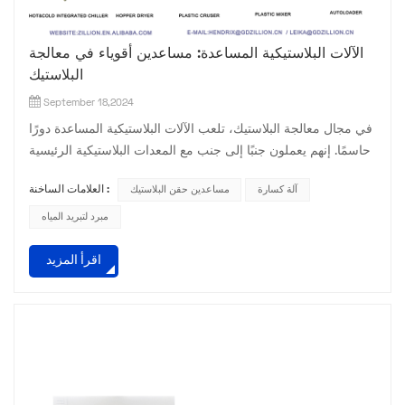
الآلات البلاستيكية المساعدة: مساعدين أقوياء في معالجة
البلاستيك
September 18,2024
في مجال معالجة البلاستيك، تلعب الآلات البلاستيكية المساعدة دورًا
حاسمًا. إنهم يعملون جنبًا إلى جنب مع المعدات البلاستيكية الرئيسية
لإكمال عملية إنتاج المنتجات البلاستيكية. فما هي الآلات البلاستيكية
آلة كسارة
مساعدين حقن البلاستيك
العلامات الساخنة :
المساعدة؟ أولاً، يجب ذكر المجفف. في معالجة البلاستيك، يمكن أن
يكون لرطوبة المواد الخام تأثير كبير على جودة المنتج. يقوم
مبرد لتبريد المياه
المجفف بإزالة الرطوبة من جزيئات البلاستيك من خلال طرق
اقرأ المزيد
التسخين والتهوية لضمان أن جف...