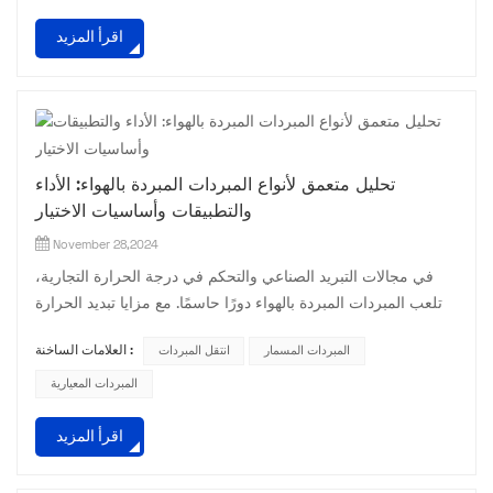
المناسب؟ اليوم، دعونا نناقش هذه المسألة. أنا. توضيح متطلبات
اقرأ المزيد
التبريد أولاً وقبل كل شيء، تحتاج إلى توضيح متطلبات التبريد
الخاصة بك. يتضمن ذلك نوع الجهاز الم...
تحليل متعمق لأنواع المبردات المبردة بالهواء: الأداء
والتطبيقات وأساسيات الاختيار
November 28,2024
في مجالات التبريد الصناعي والتحكم في درجة الحرارة التجارية،
تلعب المبردات المبردة بالهواء دورًا حاسمًا. مع مزايا تبديد الحرارة
الفريدة وميزات التثبيت المرنة، فهي مناسبة لمجموعة متنوعة من
المبردات المسمار
انتقل المبردات
العلامات الساخنة :
ظروف العمل. دعونا اليوم نتعمق في أنواع المبردات المبردة بالهواء
لنساعدك على فهم الاختلافات بين كل نوع واتخاذ الاختيار الدقيق. 1.
المبردات المعيارية
المبردات الحلزونية المبردة بالهواء: رواد الكفاءة العالية وتوفير
اقرأ المزيد
الطاقة الضاغط اللولب...