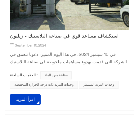
استكشاف مساعد قوي في صناعة البلاستيك - زيليون
September 10,2024
في 10 سبتمبر 2024، في هذا اليوم المميز، دعونا نتعمق في
الشركة التي قدمت بهدوء مساهمات ملحوظة في صناعة البلاستيك
- Zillion. بدأت رحلة Zillion في عام 1990 برؤية تتمثل في توفير
صناعة مبرد الماء
العلامات الساخنة :
معدات مساعدة من الدرجة الأولى لصناعة البلاستيك. في أيامها
الأولى، ركزت الشركة على بناء أساس متين من الخبرة في مجال
وحدات التبريد المسمار
وحدات التبريد ذات درجة الحرارة المنخفضة
الآلات البلاستيكية والتبريد. من خلال البحث والتطوير المستمر،
اقرأ المزيد
قامت تدريجياً بتوسيع نطاق منتجاتها وقدراتها. على م...