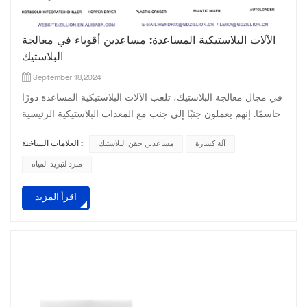
الآلات البلاستيكية المساعدة: مساعدين أقوياء في معالجة
البلاستيك
September 18,2024
في مجال معالجة البلاستيك، تلعب الآلات البلاستيكية المساعدة دورًا
حاسمًا. إنهم يعملون جنبًا إلى جنب مع المعدات البلاستيكية الرئيسية
لإكمال عملية إنتاج المنتجات البلاستيكية. فما هي الآلات البلاستيكية
آلة كسارة
مساعدين حقن البلاستيك
العلامات الساخنة :
المساعدة؟ أولاً، يجب ذكر المجفف. في معالجة البلاستيك، يمكن أن
يكون لرطوبة المواد الخام تأثير كبير على جودة المنتج. يقوم
مبرد لتبريد المياه
المجفف بإزالة الرطوبة من جزيئات البلاستيك من خلال طرق
اقرأ المزيد
التسخين والتهوية لضمان أن جف...