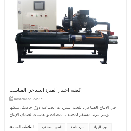
كيفية اختيار المبرد الصناعي المناسب
September 23,2024
في الإنتاج الصناعي، تلعب المبردات الصناعية دورًا حاسمًا. يمكنها
توفير تبريد مستقر لمختلف المعدات والعمليات لضمان الإنتاج
الفعال. ومع ذلك، في مواجهة العديد من العلامات التجارية والنماذج
مبرد الهواء
مبرد بالماء
المبرد الصناعي
العلامات الساخنة :
للمبردات الصناعية الموجودة في السوق، كيف يمكننا اختيار النوع