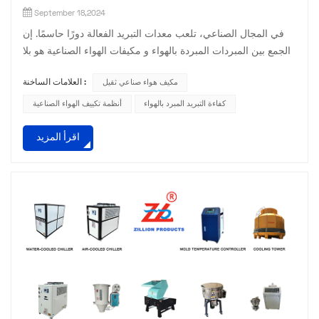
September 18,2024
في المجال الصناعي، تلعب معدات التبريد الفعالة دورًا حاسمًا. إن
الجمع بين المبردات المبردة بالهواء و مكيفات الهواء الصناعية هو بلا
شك نجم ساطع في هذه المرحلة. يتميز المبرد المبرد بالهواء بين
مكيف هواء صناعي ثقيل
العلامات الساخنة :
أجهزة التبريد المختلفة بطريقة تبديد الحرارة الفريدة من نوعها عن
طريق تبريد الهواء. لا يتطلب نظامًا معقدًا لمياه التبريد، كما أنه سهل
كفاءة التبريد المبرد بالهواء
أنظمة تكييف الهواء الصناعية
التركيب وقابل للتكيف بشكل كبير. سواء كان ذلك في مساحة ضيقة
اقرأ المزيد
أو في مبنى مصنع وا...