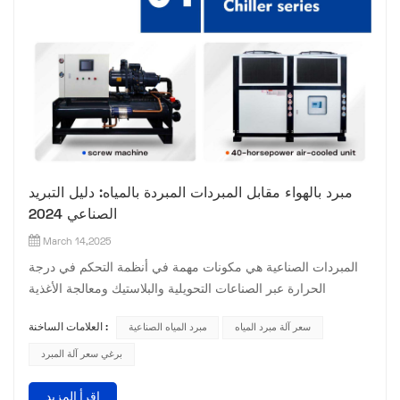
مبرد بالهواء مقابل المبردات المبردة بالمياه: دليل التبريد
الصناعي 2024
March 14,2025
المبردات الصناعية هي مكونات مهمة في أنظمة التحكم في درجة
الحرارة عبر الصناعات التحويلية والبلاستيك ومعالجة الأغذية
وصناعات HVAC إن فهم الاختلافات بين المبردات المبردة بالهواء
سعر آلة مبرد المياه
مبرد المياه الصناعية
العلامات الساخنة :
والمبرد بالماء والمبرغي يساعد الشركات على تحسين العمليات
وتقليل التكاليف يستكشف هذا الدليل المزايا الفريدة لكل نوع المبرد
برغي سعر آلة المبرد
وحالات الاستخدام المثالية 1 المبردات المبردة بالهواءالتطبيقات
اقرأ المزيد
الرئيسية:مرافق تصنيع صغيرة إلى متوسطةآلات...