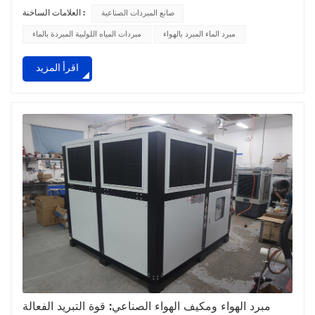
لتحويل مجال التبريد الصناعي. منذ إنشائها، ركزت الشركة على
صانع المبردات الصناعية
العلامات الساخنة :
تجميع فريق من المهنيين ذوي المهارات العالية الذين يتمتعون
بمعرفة متعمقة بتكنولوجيا التبريد والأتمتة الكهروميكانيكية. على مر
مبرد الماء المبرد بالهواء
مبردات المياه اللولبية المبردة بالماء
السنين، استثمرت شركة Zillion بشكل مستمر في البحث والتطوير.
اقرأ المزيد
وقد أدى هذا الالتزام الذي لا يتزعزع إ...
مبرد الهواء ومكيف الهواء الصناعي: قوة التبريد الفعالة