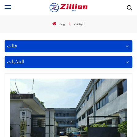
البحث
بيت
فئات
العلامات