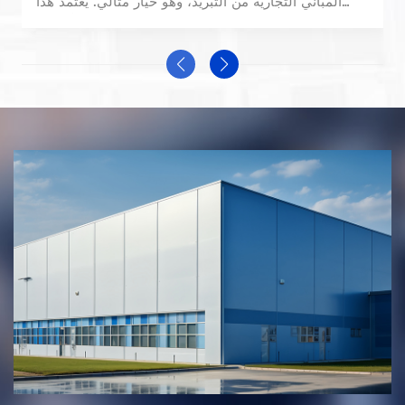
المباني التجارية من التبريد، وهو خيار مثالي. يعتمد هذا
النظام على تقنية ذكية للتحكم في تحويل التردد، تُمكّنه من
ضبط طاقة التشغيل تلقائيًا وفقًا لتغيرات درجات الحرارة
الداخلية والخارجية. مع ضمان درجة حرارة ورطوبة مُريحة
في المساحات التجارية، مثل مراكز التسوق والمباني
المكتبية، يُقلل هذا النظام بشكل كبير من استهلاك الطاقة
التشغيلية. كما يُسهّل تصميمه المعياري المدمج مرونة
التركيب والتخطيط في غرف آلات المباني.