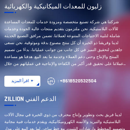
زليون للمعدات الميكانيكية والكهربائية
شركتنا هي شركة تصنيع متخصصة ومزودة خدمات للمعدات المساعدة
للآلات البلاستيكية. نحن ملتزمون بتقديم منتجات عالية الجودة وخدمات
شاملة لتلبية الاحتياجات المتنوعة لعملائنا. تضمن مرافق التصنيع الحديثة
لدينا وفريقنا ذو الخبرة أن كل منتج مصنوع بدقة وموثوقية. نحن نسعى
جاهدين لتحقيق التميز في كل جانب من جوانب عملياتنا، بدءًا من تصميم
المنتج والإنتاج وحتى دعم العملاء وخدمة ما بعد البيع. هدفنا هو مساعدة
عملائنا على تحقيق قدر أكبر من الكفاءة والإنتاجية في عملياتهم من خلال
حلولنا المبتكرة والدعم المخصص.
+8618520532504
+
اقرأ المزيد
:
ZILLION الدعم الفني
لدينا فريق بحث وتطوير وإنتاج محترف من ذوي الخبرة في مجال الآلات
البلاستيكية والتبريد والأتمتة الكهروميكانيكية. ويقدم خدمات فنية مجانية
وتصميم المخطط وإرشادات التثبيت. مع خط ساخن لما بعد البيع على مدار