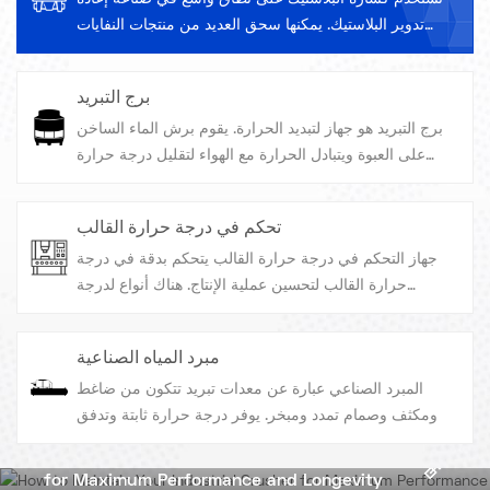
تدوير البلاستيك. يمكنها سحق العديد من منتجات النفايات
البلاستيكية، مثل الزجاجات البلاستيكية، والأفلام البلاستيكية،
والأنابيب البلاستيكية، وما إلى ذلك، إلى جزيئات صغيرة
برج التبريد
لإعادة المعالجة والاستخدام. وهذا لا يقلل فقط من التلوث
برج التبريد هو جهاز لتبديد الحرارة. يقوم برش الماء الساخن
البيئي الناجم عن النفايات البلاستيكية ولكن أيضًا يحقق إعادة
على العبوة ويتبادل الحرارة مع الهواء لتقليل درجة حرارة
تدوير الموارد.
الماء. يستخدم على نطاق واسع في المجالات الصناعية مثل
الصناعة الكيميائية وتوليد الطاقة، فهو يوفر ضمانًا لتبريد
تحكم في درجة حرارة القالب
المعدات.
جهاز التحكم في درجة حرارة القالب يتحكم بدقة في درجة
حرارة القالب لتحسين عملية الإنتاج. هناك أنواع لدرجة
حرارة الماء ودرجة حرارة الزيت.
مبرد المياه الصناعية
المبرد الصناعي عبارة عن معدات تبريد تتكون من ضاغط
ومكثف وصمام تمدد ومبخر. يوفر درجة حرارة ثابتة وتدفق
وضغط. بفضل سعة التبريد الكبيرة والكفاءة العالية، يمكنها
How to Maintain Your Industrial Crusher
توفير مياه التبريد في نطاق درجة حرارة يتراوح من -5
for Maximum Performance and Longevity