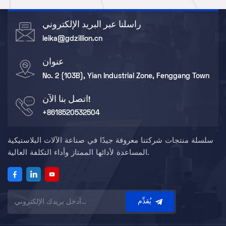
professional customization services to solve your
e
temperature control pain points and escort your
E
راسلنا عبر البريد الإلكتروني
production efficiency. -----------------------------
a
leika@gdzillion.cn
CONTACT US Address: No. 2 (103B), Yian Industrial Zone,
P
Fenggang Town, Dongguan City, Guangdong Province,
f
عنوان
China. Leika Li Tel / WhatsApp: +86 185 2053 2504Email:
1
leika@gdzillion.cn Hendrix Lee Tel / WhatsApp: +86 156
I
No. 2 (103B), Yian Industrial Zone, Fenggang Town
0223 2700Email: hendrix@gdzillion.cn
w
اتصل بنا الآن!
m
s
+8618520532504
i
R
سلسلة منتجات شركتنا معروفة جيدًا في صناعة الآلات البلاستيكية
o
المساعدة لأدائها الممتاز وأداء التكلفة العالية.
i
w
r
L
يُقدِّم
e
P