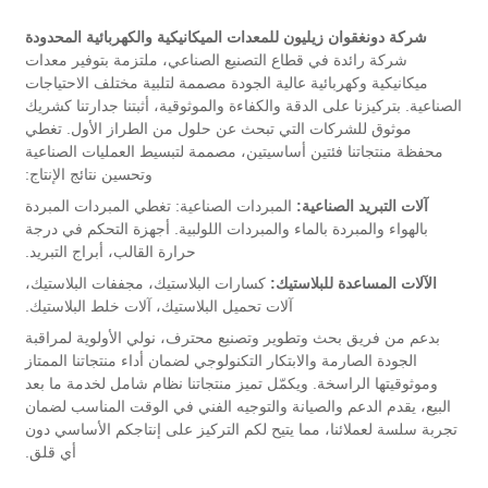
شركة دونغقوان زيليون للمعدات الميكانيكية والكهربائية المحدودة
شركة رائدة في قطاع التصنيع الصناعي، ملتزمة بتوفير معدات
ميكانيكية وكهربائية عالية الجودة مصممة لتلبية مختلف الاحتياجات
الصناعية. بتركيزنا على الدقة والكفاءة والموثوقية، أثبتنا جدارتنا كشريك
موثوق للشركات التي تبحث عن حلول من الطراز الأول. تغطي
محفظة منتجاتنا فئتين أساسيتين، مصممة لتبسيط العمليات الصناعية
وتحسين نتائج الإنتاج:
آلات التبريد الصناعية:
المبردات الصناعية: تغطي المبردات المبردة
بالهواء والمبردة بالماء والمبردات اللولبية.
أجهزة التحكم في درجة
حرارة القالب، أبراج التبريد.
الآلات المساعدة للبلاستيك:
كسارات البلاستيك،
مجففات البلاستيك،
آلات تحميل البلاستيك،
آلات خلط البلاستيك.
بدعم من فريق بحث وتطوير وتصنيع محترف، نولي الأولوية لمراقبة
الجودة الصارمة والابتكار التكنولوجي لضمان أداء منتجاتنا الممتاز
وموثوقيتها الراسخة. ويكمّل تميز منتجاتنا نظام شامل لخدمة ما بعد
البيع، يقدم الدعم والصيانة والتوجيه الفني في الوقت المناسب لضمان
تجربة سلسة لعملائنا، مما يتيح لكم التركيز على إنتاجكم الأساسي دون
أي قلق.