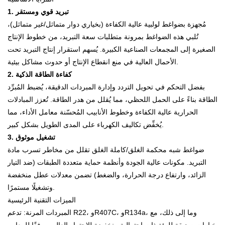
1. تبريد قوي ومستقر
مُجهزة بضواغط لولبية عالية الكفاءة (بخياري دوار متماثل/غير متماثل)،
تُلبي هذه الضواغط بمرونة متطلبات سعة التبريد، من خطوط الإنتاج
الصغيرة إلى المجمعات الصناعية الكبيرة. يُسهم استقرار إنتاج التبريد تحت
الأحمال العالية في منع انقطاع الإنتاج أو حدوث مشاكل بيئية.
2. كفاءة الطاقة الذكية
بفضل التحكم في تحويل التردد وإدارة المبردات الدقيقة، يُضبط المُبرِّد
الطاقة بناءً على الحمل اللحظي، مما يُقلل من هدر الطاقة. تُعزز المبادلات
الحرارية عالية الكفاءة وخطوط الأنابيب المُحسّنة معامل الأداء، مما
يُخفِّض تكاليف الكهرباء على المدى الطويل بشكل كبير.
3. تشغيل موثوق
ضواغط شبه محكمة الغلق/كاملة الغلق تقلل من مخاطر تسرب مادة
التبريد. مكونات عالية الجودة وأنظمة حماية متعددة الطبقات (ضد التيار
الزائد، وارتفاع درجة الحرارة، والضغط) تضمن معدلات عطل منخفضة
وتشغيلًا مستمرًا.
الميزات التقنية الرئيسية
المبردات المرنة: تدعم R22، وR407C، وR134a، وما إلى ذلك، مع