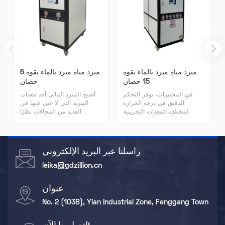
مبرد مياه مبرد بالماء بقوة
مبرد مياه مبرد بالماء بقوة 5
15 حصان
حصان
في المختبرات، يوفر التحكم
أصبح المبرد المائي أحد معدات
الدقيق في درجة الحرارة
التبريد التي لا غنى عنها في
لمختلف المعدات التجريبية
العديد من المجالات نظرًا
لضمان دقة النتائج التجريبية.
لخصائص التبريد عالية الكفاءة
بالنسبة لبعض معدات البحث
والاستقرار والموثوقية وسهولة
العلمي الخاصة مثل أدوات الرنين
التشغيل والتركيب المرن.
المغناطيسي النووي والمجاهر
راسلنا عبر البريد الإلكتروني
الإلكترونية، فإنها توفر بيئة تبريد
مستقرة.
leika@gdzillion.cn
عنوان
No. 2 (103B), Yian Industrial Zone, Fenggang Town