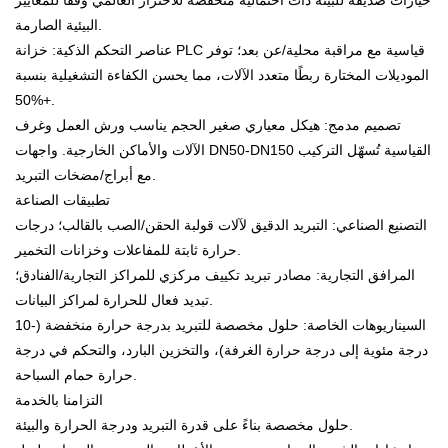
خيارات صديقة للبيئة ذات احتمالية منخفضة للاحترار العالمي وفقًا للمعايير
البيئية الصارمة.
عناصر التحكم الذكية: خزانة PLC قياسية مع مراقبة محلية/عن بعد؛ توفر
الموديلات المختارة ربطًا متعدد الآلات، مما يحسن الكفاءة التشغيلية بنسبة
50%+.
تصميم مدمج: هيكل معياري صغير الحجم يناسب ورش العمل وغرف
الآلات والأماكن الخارجية. واجهات DN50-DN150 القياسية تُسهّل التركيب
مع أبراج/مضخات التبريد.
تطبيقات الصناعة
التصنيع الصناعي: التبريد الدقيق لآلات قولبة الحقن/الصب بالقالب؛ درجات
حرارة ثابتة للمفاعلات وخزانات التخمير.
المرافق التجارية: مصادر تبريد تكييف مركزي للمراكز التجارية/الفنادق؛
تبديد فعال للحرارة لمراكز البيانات.
السيناريوهات الخاصة: حلول مخصصة للتبريد بدرجة حرارة منخفضة (-10
درجة مئوية إلى درجة حرارة الغرفة)، والتخزين البارد، والتحكم في درجة
حرارة حمام السباحة.
التزامنا بالخدمة
حلول مخصصة بناءً على قدرة التبريد ودرجة الحرارة والبيئة.