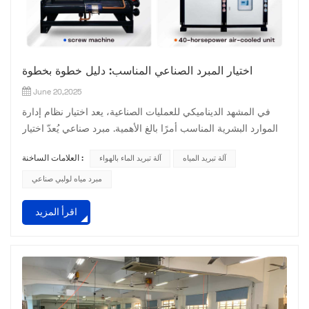
اختيار المبرد الصناعي المناسب: دليل خطوة بخطوة
June 20,2025
في المشهد الديناميكي للعمليات الصناعية، يعد اختيار نظام إدارة
الموارد البشرية المناسب أمرًا بالغ الأهمية. مبرد صناعي يُعدّ اختيار
المبرد الصناعي قرارًا حاسمًا يؤثر بشكل كبير على كفاءة عملياتك
آلة تبريد المياه
آلة تبريد الماء بالهواء
العلامات الساخنة :
وإنتاجيتها وفعاليتها من حيث التكلفة. مع توافر مجموعة متنوعة من
أنواع المبردات، ولكل منها ميزات وقدرات فريدة، قد يكون من
مبرد مياه لولبي صناعي
الصعب اختيار المبرد المناسب. سيرشدك هذا الدليل الشامل عبر
اقرأ المزيد
الخطوات الأساسية لمساعدتك في ا...