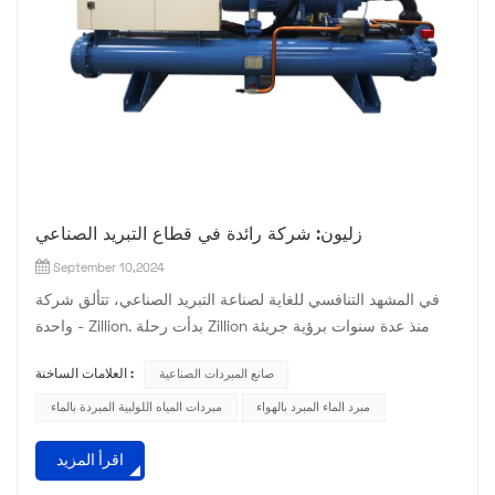
زليون: شركة رائدة في قطاع التبريد الصناعي
September 10,2024
في المشهد التنافسي للغاية لصناعة التبريد الصناعي، تتألق شركة
واحدة - Zillion. بدأت رحلة Zillion منذ عدة سنوات برؤية جريئة
لتحويل مجال التبريد الصناعي. منذ إنشائها، ركزت الشركة على
صانع المبردات الصناعية
العلامات الساخنة :
تجميع فريق من المهنيين ذوي المهارات العالية الذين يتمتعون
بمعرفة متعمقة بتكنولوجيا التبريد والأتمتة الكهروميكانيكية. على مر
مبرد الماء المبرد بالهواء
مبردات المياه اللولبية المبردة بالماء
السنين، استثمرت شركة Zillion بشكل مستمر في البحث والتطوير.
اقرأ المزيد
وقد أدى هذا الالتزام الذي لا يتزعزع إ...