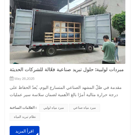
مبردات لولبية: حلول تبريد صناعية فعّالة للشركات الحديثة
May 26,2025
مقدمة في ظلّ المشهد الصناعي المتسارع اليوم، يُعدّ الحفاظ على
درجة حرارة مثالية أمرًا بالغ الأهمية لضمان سلاسة سير عمليات
التصنيع المختلفة ومراكز البيانات والمرافق التجارية. وقد برزت
مبرد مياه صناعي
مبرد مياه لولبي
العلامات الساخنة :
مبردات الهواء اللولبية كحلٍّ رائد للتبريد الموثوق والموفر للطاقة،
حيث تُقدّم أداءً قويًا وقابلية للتكيّف مع مختلف متطلبات التبريد.
نظام تبريد المياه
تستكشف هذه المقالة مبادئ عمل مبردات الهواء اللولبية ومزاياها
اقرأ المزيد
الرئيسية وتطبيقاتها ومعايي...