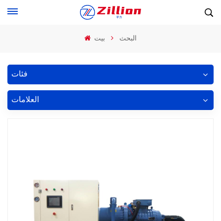
البحث
بيت
فئات
العلامات