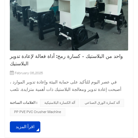
واحد من البلاستيك - كسارة رمح: أداة فعالة لإعادة تدوير
البلاستيك
February 06,2025
في عصر اليوم للتأكيد على حماية البيئة وإعادة تدوير الموارد ،
أصبحت إعادة تدوير ومعالجة البلاستيك ذات أهمية متزايدة. تلعب
الكسارة الفردية البلاستيكية - كمعدات رئيسية في مجال إعادة تدوير
آلة كسارة الورق الصناعي
آلة الكسارة البلاستيكية
العلامات الساخنة :
البلاستيك ، دورًا لا غنى عنه. اليو�
PP PVE PVC Crusher Machine
اقرأ المزيد