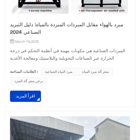
مبرد بالهواء مقابل المبردات المبردة بالمياه: دليل التبريد
الصناعي 2024
March 14,2025
المبردات الصناعية هي مكونات مهمة في أنظمة التحكم في درجة
الحرارة عبر الصناعات التحويلية والبلاستيك ومعالجة الأغذية
وصناعات HVAC إن فهم الاختلافات بين المبردات المبردة بالهواء
سعر آلة مبرد المياه
مبرد المياه الصناعية
العلامات الساخنة :
والمبرد بالماء والمبرغي يساعد الشركات على تحسين العمليات
وتقليل التكاليف يستكشف هذا الدليل المزايا الفريدة لكل نوع المبرد
برغي سعر آلة المبرد
وحالات الاستخدام المثالية 1 المبردات المبردة بالهواءالتطبيقات
اقرأ المزيد
الرئيسية:مرافق تصنيع صغيرة إلى متوسطةآلات...