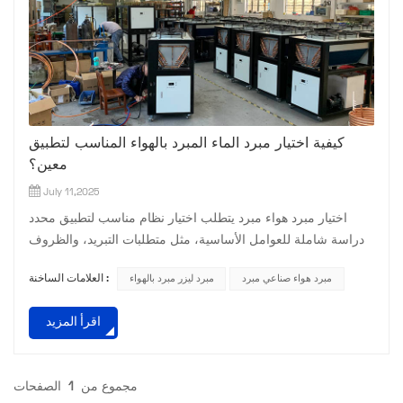
كيفية اختيار مبرد الماء المبرد بالهواء المناسب لتطبيق
معين؟
July 11,2025
اختيار مبرد هواء مبرد يتطلب اختيار نظام مناسب لتطبيق محدد
دراسة شاملة للعوامل الأساسية، مثل متطلبات التبريد، والظروف
البيئية، وخصائص المعدات في كل سيناريو. فيما يلي دليل مفصل
مبرد هواء صناعي مبرد
مبرد ليزر مبرد بالهواء
العلامات الساخنة :
واعتبارات رئيسية: 1. توضيح معلمات تبريد القلب مطابقة سعة
التبريد احسب سعة التبريد المطلوبة (بالكيلوواط أو حصان) بناءً
اقرأ المزيد
على احتياجات تبديد الحرارة للمعدات أو العملية لتجنب "القدرة
الزائدة" أو التبريد غير الكافي. على سبيل المثال...
مجموع من
1
الصفحات