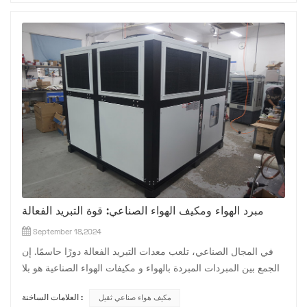
مبرد الهواء ومكيف الهواء الصناعي: قوة التبريد الفعالة
September 18,2024
في المجال الصناعي، تلعب معدات التبريد الفعالة دورًا حاسمًا. إن
الجمع بين المبردات المبردة بالهواء و مكيفات الهواء الصناعية هو بلا
شك نجم ساطع في هذه المرحلة. يتميز المبرد المبرد بالهواء بين
مكيف هواء صناعي ثقيل
العلامات الساخنة :
أجهزة التبريد المختلفة بطريقة تبديد الحرارة الفريدة من نوعها عن