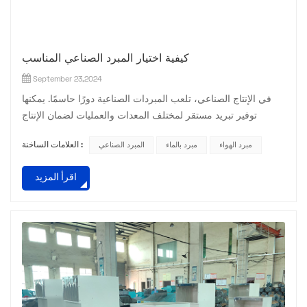
كيفية اختيار المبرد الصناعي المناسب
September 23,2024
في الإنتاج الصناعي، تلعب المبردات الصناعية دورًا حاسمًا. يمكنها
توفير تبريد مستقر لمختلف المعدات والعمليات لضمان الإنتاج
الفعال. ومع ذلك، في مواجهة العديد من العلامات التجارية والنماذج
مبرد الهواء
مبرد بالماء
المبرد الصناعي
العلامات الساخنة :
للمبردات الصناعية الموجودة في السوق، كيف يمكننا اختيار النوع
المناسب؟ اليوم، دعونا نناقش هذه المسألة. أنا. توضيح متطلبات
اقرأ المزيد
التبريد أولاً وقبل كل شيء، تحتاج إلى توضيح متطلبات التبريد
الخاصة بك. يتضمن ذلك نوع الجهاز الم...