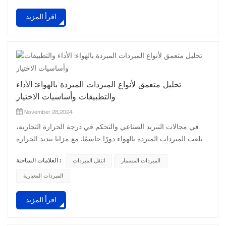
المناسب؟ اليوم، دعونا نناقش هذه المسألة. أنا. توضيح متطلبات
اقرأ المزيد
التبريد أولاً وقبل كل شيء، تحتاج إلى توضيح متطلبات التبريد
الخاصة بك. يتضمن ذلك نوع الجهاز الم...
تحليل متعمق لأنواع المبردات المبردة بالهواء: الأداء
والتطبيقات وأساسيات الاختيار
November 28,2024
في مجالات التبريد الصناعي والتحكم في درجة الحرارة التجارية،
تلعب المبردات المبردة بالهواء دورًا حاسمًا. مع مزايا تبديد الحرارة
الفريدة وميزات التثبيت المرنة، فهي مناسبة لمجموعة متنوعة من
المبردات المسمار
انتقل المبردات
العلامات الساخنة :
ظروف العمل. دعونا اليوم نتعمق في أنواع المبردات المبردة بالهواء
لنساعدك على فهم الاختلافات بين كل نوع واتخاذ الاختيار الدقيق. 1.
المبردات المعيارية
المبردات الحلزونية المبردة بالهواء: رواد الكفاءة العالية وتوفير
اقرأ المزيد
الطاقة الضاغط اللولب...