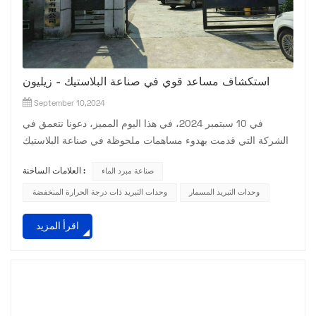
استكشاف مساعد قوي في صناعة البلاستيك - زيليون
September 10,2024
في 10 سبتمبر 2024، في هذا اليوم المميز، دعونا نتعمق في
الشركة التي قدمت بهدوء مساهمات ملحوظة في صناعة البلاستيك
- Zillion. بدأت رحلة Zillion في عام 1990 برؤية تتمثل في توفير
صناعة مبرد الماء
العلامات الساخنة :
معدات مساعدة من الدرجة الأولى لصناعة البلاستيك. في أيامها
الأولى، ركزت الشركة على بناء أساس متين من الخبرة في مجال
وحدات التبريد المسمار
وحدات التبريد ذات درجة الحرارة المنخفضة
الآلات البلاستيكية والتبريد. من خلال البحث والتطوير المستمر،
اقرأ المزيد
قامت تدريجياً بتوسيع نطاق منتجاتها وقدراتها. على م...