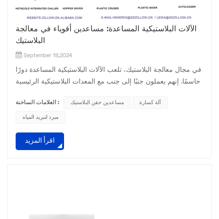
الآلات البلاستيكية المساعدة: مساعدين أقوياء في معالجة
البلاستيك
September 18,2024
في مجال معالجة البلاستيك، تلعب الآلات البلاستيكية المساعدة دورًا
حاسمًا. إنهم يعملون جنبًا إلى جنب مع المعدات البلاستيكية الرئيسية
لإكمال عملية إنتاج المنتجات البلاستيكية. فما هي الآلات البلاستيكية
آلة كسارة
مساعدين حقن البلاستيك
العلامات الساخنة :
المساعدة؟ أولاً، يجب ذكر المجفف. في معالجة البلاستيك، يمكن أن
يكون لرطوبة المواد الخام تأثير كبير على جودة المنتج. يقوم
مبرد لتبريد المياه
المجفف بإزالة الرطوبة من جزيئات البلاستيك من خلال طرق
اقرأ المزيد
التسخين والتهوية لضمان أن جف...