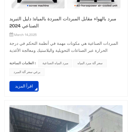
مبرد بالهواء مقابل المبردات المبردة بالمياه: دليل التبريد
الصناعي 2024
March 14,2025
المبردات الصناعية هي مكونات مهمة في أنظمة التحكم في درجة
الحرارة عبر الصناعات التحويلية والبلاستيك ومعالجة الأغذية
وصناعات HVAC إن فهم الاختلافات بين المبردات المبردة بالهواء
سعر آلة مبرد المياه
مبرد المياه الصناعية
العلامات الساخنة :
والمبرد بالماء والمبرغي يساعد الشركات على تحسين العمليات
وتقليل التكاليف يستكشف هذا الدليل المزايا الفريدة لكل نوع المبرد
برغي سعر آلة المبرد
وحالات الاستخدام المثالية 1 المبردات المبردة بالهواءالتطبيقات
اقرأ المزيد
الرئيسية:مرافق تصنيع صغيرة إلى متوسطةآلات...