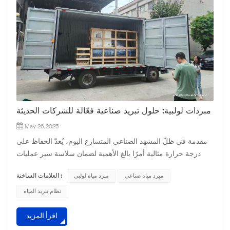
مبردات لولبية: حلول تبريد صناعية فعّالة للشركات الحديثة
May 26,2025
مقدمة في ظلّ المشهد الصناعي المتسارع اليوم، يُعدّ الحفاظ على
درجة حرارة مثالية أمرًا بالغ الأهمية لضمان سلاسة سير عمليات
التصنيع المختلفة ومراكز البيانات والمرافق التجارية. وقد برزت
مبرد مياه صناعي
مبرد مياه لولبي
العلامات الساخنة :
مبردات الهواء اللولبية كحلٍّ رائد للتبريد الموثوق والموفر للطاقة،
حيث تُقدّم أداءً قويًا وقابلية للتكيّف مع مختلف متطلبات التبريد.
نظام تبريد المياه
تستكشف هذه المقالة مبادئ عمل مبردات الهواء اللولبية ومزاياها
اقرأ المزيد
الرئيسية وتطبيقاتها ومعايي...