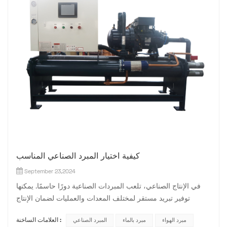
كيفية اختيار المبرد الصناعي المناسب
September 23,2024
في الإنتاج الصناعي، تلعب المبردات الصناعية دورًا حاسمًا. يمكنها
توفير تبريد مستقر لمختلف المعدات والعمليات لضمان الإنتاج
الفعال. ومع ذلك، في مواجهة العديد من العلامات التجارية والنماذج
مبرد الهواء
مبرد بالماء
المبرد الصناعي
العلامات الساخنة :
للمبردات الصناعية الموجودة في السوق، كيف يمكننا اختيار النوع