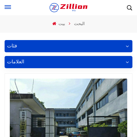
البحث
بيت
فئات
العلامات