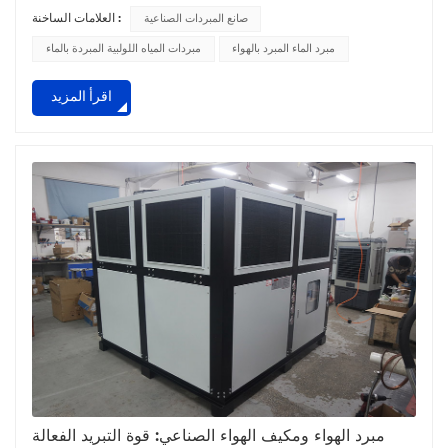
لتحويل مجال التبريد الصناعي. منذ إنشائها، ركزت الشركة على
صانع المبردات الصناعية
العلامات الساخنة :
تجميع فريق من المهنيين ذوي المهارات العالية الذين يتمتعون
بمعرفة متعمقة بتكنولوجيا التبريد والأتمتة الكهروميكانيكية. على مر
مبرد الماء المبرد بالهواء
مبردات المياه اللولبية المبردة بالماء
السنين، استثمرت شركة Zillion بشكل مستمر في البحث والتطوير.
اقرأ المزيد
وقد أدى هذا الالتزام الذي لا يتزعزع إ...
مبرد الهواء ومكيف الهواء الصناعي: قوة التبريد الفعالة