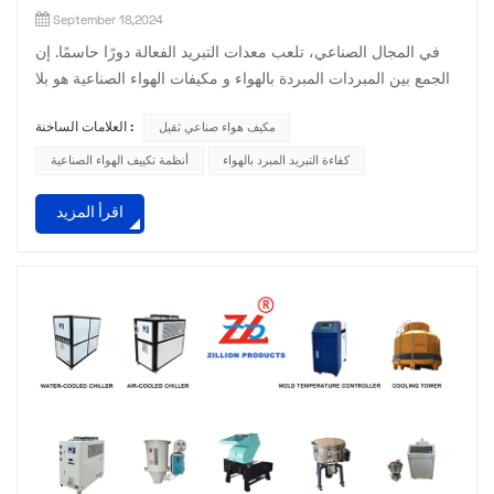
September 18,2024
في المجال الصناعي، تلعب معدات التبريد الفعالة دورًا حاسمًا. إن
الجمع بين المبردات المبردة بالهواء و مكيفات الهواء الصناعية هو بلا
شك نجم ساطع في هذه المرحلة. يتميز المبرد المبرد بالهواء بين
مكيف هواء صناعي ثقيل
العلامات الساخنة :
أجهزة التبريد المختلفة بطريقة تبديد الحرارة الفريدة من نوعها عن
طريق تبريد الهواء. لا يتطلب نظامًا معقدًا لمياه التبريد، كما أنه سهل
كفاءة التبريد المبرد بالهواء
أنظمة تكييف الهواء الصناعية
التركيب وقابل للتكيف بشكل كبير. سواء كان ذلك في مساحة ضيقة
اقرأ المزيد
أو في مبنى مصنع وا...