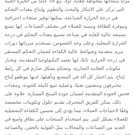
مزايا منتجاتها ملحوظة للغاية. أولاً، مع 34 عامًا من الخبرة الغنية
التي تركز على الابتكار والبحث والتطوير وإنتاج معدات التحكم
في درجة الحرارة الصناعية، يمكنها توفير منتجات احترافية
وموفرة للطاقة ومتينة للعملاء في مختلف الصناعات. إنها تتمتع
بسمعة عالية للغاية في صناعة تصنيع معدات التحكم في درجة
الحرارة المحلية. وعلى وجه الخصوص، تستخدم مبرداتها دورات
تبريد متقدمة وضواغط عالية الكفاءة لضمان التحكم المستقر
في درجة الحرارة. ثانيًا، إنها تعتمد التكنولوجيا المتقدمة، وتختار
مكونات العلامة التجارية، وتتحكم بشكل صارم في كل رابط
إنتاج. يتم اختبار كل آلة في المصنع وتأهيلها. لديها موظفو إنتاج
محترفون ومتقنون تقنيًا، وعملية تتبع كاملة للجودة، ومعدات
فحص الجودة المتقدمة لضمان جودة المنتج الممتازة. علاوة على
ذلك، يمكن للفريق المحترف تقديم حلول وتكوينات مخصصة
وفقًا لاحتياجات العملاء، مما يؤدي إلى تحسين الكفاءة التشغيلية
للعملاء بشكل كبير. يتم استخدام المنتجات على نطاق واسع في
العديد من الصناعات والمجالات مثل القولبة بالحقن، والصناعة