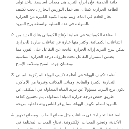
ذاتية الخدمة، فإن أبراج التبريد هي معدات أساسية. لنأخذ توليد
الطاقة الحرارية كمثال، بعد عمل التوربين البخاري، يجب تكثيف
بخار العادم في الماء، ويتم تبديد الكمية الكبيرة من الحرارة
المتولدة في هذه العملية بواسطة برج التبريد.
الصناعة الكيميائية: في عملية الإنتاج الكيميائي هناك العديد من
التفاعلات الكيميائية، وكثير منها عبارة عن تفاعلات طاردة للحرارة.
يمكن لبرج التبريد إزالة الحرارة الناتجة عن التفاعل على الفور، مما
يضمن استمرار التفاعل تحت ظروف درجة الحرارة المناسبة
وضمان جودة المنتج وسلامة الإنتاج.
أنظمة تكييف الهواء: في أنظمة تكييف الهواء المركزية للمباني
التجارية الكبيرة والفنادق ومباني المكاتب وغيرها من الأماكن،
يكون برج التبريد مسؤولاً عن تبريد المياه المتداولة في المكثف. عن
طريق خفض درجة حرارة المياه المتداولة، يتم تحسين كفاءة
التبريد لنظام تكييف الهواء، مما يوفر للناس بيئة داخلية مريحة.
الصناعة التحويلية: في صناعات مثل مصانع الصلب، ومصانع تجهيز
الأغذية، وتصنيع المعدات الإلكترونية، تحتاج المعدات المختلفة في