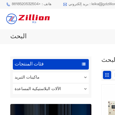
كتروني : leika@gdzillion.cn
هاتف : +8618520532504
البحث
لبحث
فئات المنتجات
ماكينات التبريد
الآلات البلاستيكية المساعدة