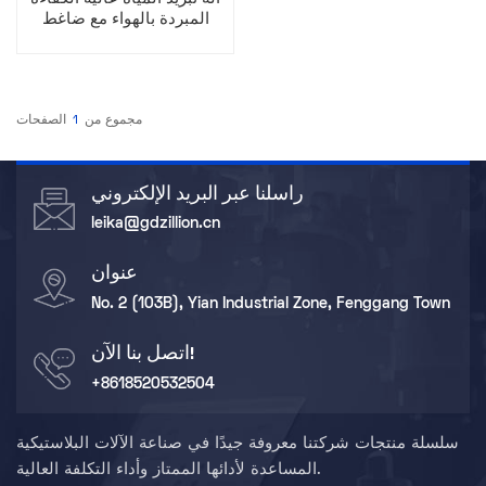
المبردة بالهواء مع ضاغط
لولبي للاستخدام الصناعي
مجموع من
1
الصفحات
راسلنا عبر البريد الإلكتروني
leika@gdzillion.cn
عنوان
No. 2 (103B), Yian Industrial Zone, Fenggang Town
اتصل بنا الآن!
+8618520532504
سلسلة منتجات شركتنا معروفة جيدًا في صناعة الآلات البلاستيكية
المساعدة لأدائها الممتاز وأداء التكلفة العالية.