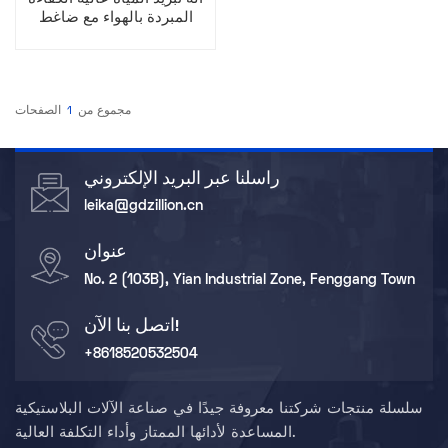
المبردة بالهواء مع ضاغط
لولبي للاستخدام الصناعي
مجموع من
1
الصفحات
راسلنا عبر البريد الإلكتروني
leika@gdzillion.cn
عنوان
No. 2 (103B), Yian Industrial Zone, Fenggang Town
اتصل بنا الآن!
+8618520532504
سلسلة منتجات شركتنا معروفة جيدًا في صناعة الآلات البلاستيكية
المساعدة لأدائها الممتاز وأداء التكلفة العالية.