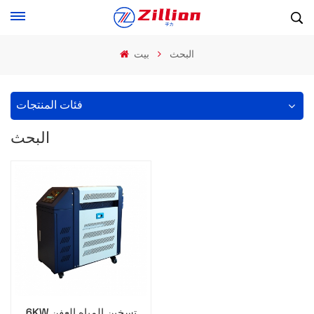
البحث
بيت
فئات المنتجات
البحث
6KW تسخين المياه العفن