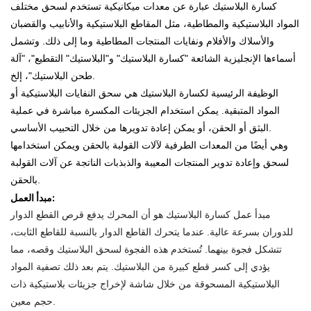
كسارة البلاستيك عبارة عن معدات ميكانيكية تستخدم لسحق مختلف
المواد البلاستيكية والمطاطية، مثل المقاطع البلاستيكية والأنابيب والقضبان
والأسلاك والأفلام ونفايات المنتجات المطاطية وما إلى ذلك. وتشمل
أسماءها الإنجليزية الشائعة "كسارة البلاستيك" و"البلاستيك" التقطيع"، "آلة
طحن البلاستيك"، إلخ.
الوظيفة الرئيسية لكسارة البلاستيك هي سحق النفايات البلاستيكية أو
المواد المتبقية. يمكن استخدام الجزيئات المكسرة مباشرة في عملية
البثق أو الحقن، أو يمكن إعادة تدويرها من خلال التحبيب الأساسي.
وهي أيضًا من المعدات الطرفية لآلات القولبة بالحقن ويمكن استخدامها
لسحق وإعادة تدوير المنتجات المعيبة والذبذبات الناتجة عن آلات القولبة
بالحقن.
مبدأ العمل:
مبدأ عمل كسارة البلاستيك هو أن المحرك يدفع قرص القطع الدوار
للدوران بسرعة عالية. عندما يتحرك القاطع الدوار بالنسبة للقاطع الثابت،
تتشكل فجوة بينهما. تُستخدم هذه الفجوة لسحق البلاستيك وقصه، مما
يؤدي إلى كسر قطع كبيرة من البلاستيك. يتم بعد ذلك تصفية المواد
البلاستيكية المسحوقة من خلال شاشة لإخراج جزيئات بلاستيكية ذات
حجم معين.