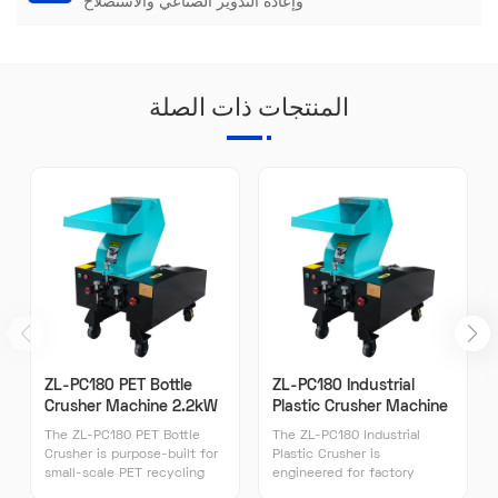
وإعادة التدوير الصناعي والاستصلاح
المنتجات ذات الصلة
ZL-PC180 PET Bottle
ZL-PC180 Industrial
Crusher Machine 2.2kW
Plastic Crusher Machine
120-150kg/h | ZILLION
2.2kW 120-150kg/h |
The ZL-PC180 PET Bottle
The ZL-PC180 Industrial
ZILLION
Crusher is purpose-built for
Plastic Crusher is
small-scale PET recycling
engineered for factory
operations processing 800-
production lines requiring