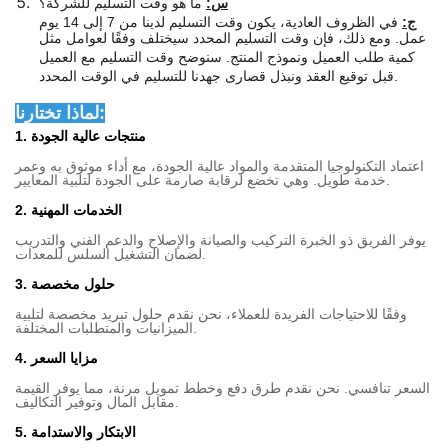
س:
ما هو وقت التسليم للشركة؟
ج:
في الظروف العادية، يكون وقت التسليم لدينا من 7 إلى 14 يوم
عمل. ومع ذلك، فإن وقت التسليم المحدد سيختلف وفقًا لعوامل مثل
كمية طلب العميل ونموذج المنتج. سنوضح وقت التسليم مع العميل
قبل توقيع العقد ونبذل قصارى جهدنا للتسليم في الوقت المحدد.
لماذا تختارنا:
1. منتجات عالية الجودة
اعتماد التكنولوجيا المتقدمة والمواد عالية الجودة، مع أداء موثوق به وعمر
خدمة طويل. وهي تخضع لرقابة صارمة على الجودة لتلبية المعايير.
2. الخدمات المهنية
يوفر الفريق ذو الخبرة التركيب والصيانة والإصلاح والدعم الفني والتدريب
لضمان التشغيل السلس للمعدات.
3. حلول مخصصة
وفقًا للاحتياجات الفريدة للعملاء، نحن نقدم حلول تبريد مخصصة لتلبية
الميزانيات والمتطلبات المختلفة.
4. مزايا السعر
السعر تنافسي. نحن نقدم طرق دفع وخطط تمويل مرنة، مما يوفر القيمة
مقابل المال وتوفير التكاليف.
5. الابتكار والاستدامة