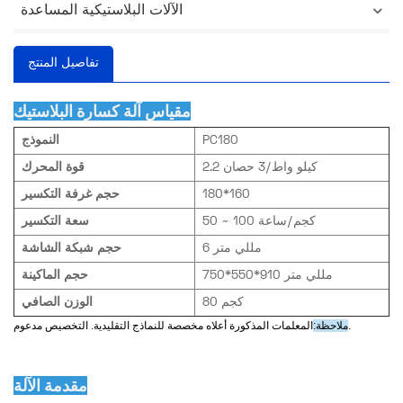
الآلات البلاستيكية المساعدة
تفاصيل المنتج
مقياس آلة كسارة البلاستيك
PC180
النموذج
2.2 كيلو واط/3 حصان
قوة المحرك
180*160
حجم غرفة التكسير
50 ~ 100 كجم/ساعة
سعة التكسير
6 مللي متر
حجم شبكة الشاشة
750*550*910 مللي متر
حجم الماكينة
80 كجم
الوزن الصافي
المعلمات المذكورة أعلاه مخصصة للنماذج التقليدية. التخصيص مدعوم.
ملاحظة:
مقدمة الآلة