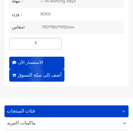
مهلة：
7-14 working days
وزن：
80KG
مقاس:
750*550*910mm
الاستفسار الآن
فئات المنتجات
ماكينات التبريد