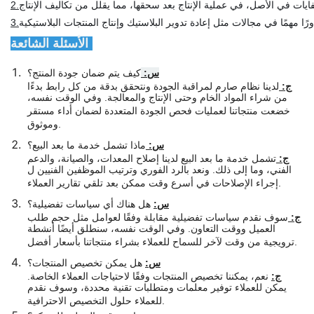
2.
3.
الأسئلة الشائعة:
س:
كيف يتم ضمان جودة المنتج؟
ج:
لدينا نظام صارم لمراقبة الجودة ونتحقق بدقة من كل رابط بدءًا
من شراء المواد الخام وحتى الإنتاج والمعالجة. وفي الوقت نفسه،
خضعت منتجاتنا لعمليات فحص الجودة المتعددة لضمان أداء مستقر
وموثوق.
س:
ماذا تشمل خدمة ما بعد البيع؟
ج:
تشمل خدمة ما بعد البيع لدينا إصلاح المعدات، والصيانة، والدعم
الفني، وما إلى ذلك. ونعد بالرد الفوري وترتيب الموظفين الفنيين ل
إجراء الإصلاحات في أسرع وقت ممكن بعد تلقي تقارير العملاء.
س:
هل هناك أي سياسات تفضيلية؟
ج:
سوف نقدم سياسات تفضيلية مقابلة وفقًا لعوامل مثل حجم طلب
العميل ووقت التعاون. وفي الوقت نفسه، سنطلق أيضًا أنشطة
ترويجية من وقت لآخر للسماح للعملاء بشراء منتجاتنا بأسعار أفضل.
س:
هل يمكن تخصيص المنتجات؟
ج:
نعم، يمكننا تخصيص المنتجات وفقًا لاحتياجات العملاء الخاصة.
يمكن للعملاء توفير معلمات ومتطلبات تقنية محددة، وسوف نقدم
للعملاء حلول التخصيص الاحترافية.