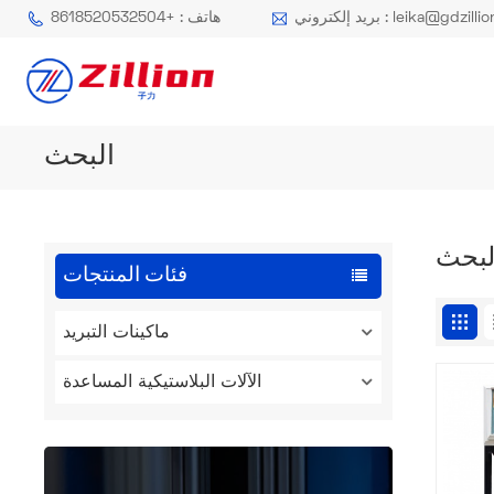
كتروني : leika@gdzillion.cn
هاتف : +8618520532504
البحث
لبحث
فئات المنتجات
ماكينات التبريد
الآلات البلاستيكية المساعدة