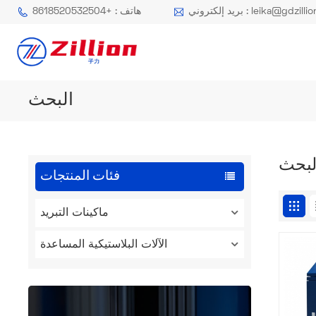
كتروني : leika@gdzillion.cn
هاتف : +8618520532504
البحث
لبحث
فئات المنتجات
ماكينات التبريد
الآلات البلاستيكية المساعدة