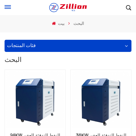
البحث
بيت
فئات المنتجات
البحث
36KW النفط التدفئة العفن
24KW النفط التدفئة العفن