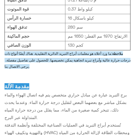
31.21 م 3/ساعة
تدفق المياه
0.37 كيلو واط
قوة الموتوت
16 كيلو باسكال
خسارة الرأس
280 سم
تدفق الهواء
الارتفاع: 1970 مم القطر: 1650 مم
حجم الماكينة
130 كجم
الوزن الصافي
ما ورد أعلاه هو معلمات أبراج التبريد الدائرية التقليدية. هناك أيضًا أنواع ذات
ملاحظة:
درجات حرارة عالية وأبراج تبريد اتجاهية يمكن تخصيصها. للحصول على تفاصيل مفصلة، ​​
يرجى الاتصال بنا.
مقدمة الآلة
برج التبريد عبارة عن مبادل حراري متخصص يتم فيه اتصال الهواء والماء
بشكل مباشر مع بعضهما البعض لتقليل درجة حرارة الماء. وعندما يحدث
ذلك، تتبخر كمية صغيرة من الماء، مما يقلل من درجة حرارة المياه
المتداولة عبر البرج.
تُستخدم أبراج التبريد في العمليات الصناعية المختلفة وأنظمة التدفئة
والتهوية وتكييف الهواء (HVAC) ومحطات الطاقة لإزالة الحرارة من المياه