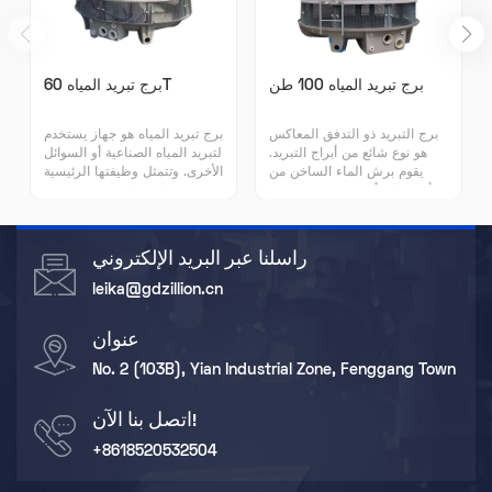
برج تبريد المياه 100 طن
برج تبريد المياه 60T
برج التبريد ذو التدفق المعاكس
برج تبريد المياه هو جهاز يستخدم
هو نوع شائع من أبراج التبريد.
لتبريد المياه الصناعية أو السوائل
يقوم برش الماء الساخن من
الأخرى. وتتمثل وظيفتها الرئيسية
أعلى إلى أسفل ويتدفق الهواء
في تبريد الماء الساخن من خلال
من أسفل إلى أعلى، مما يتيح
التبادل الحراري بين الماء
للماء الساخن والهواء تبادل
الساخن والهواء بحيث يمكن
الحرارة في العبوة، وبالتالي
إعادة تدوير الماء المبرد.
راسلنا عبر البريد الإلكتروني
تقليل درجة حرارة الماء. يتميز
برج التبريد ذو التدفق المعاكس
leika@gdzillion.cn
بكفاءة التبريد العالية، والهيكل
المدمج ومساحة الأرضية
عنوان
الصغيرة، ويستخدم على نطاق
واسع في الإنتاج الصناعي
No. 2 (103B), Yian Industrial Zone, Fenggang Town
وتكييف الهواء والتبريد وغيرها
من المجالات.
اتصل بنا الآن!
+8618520532504