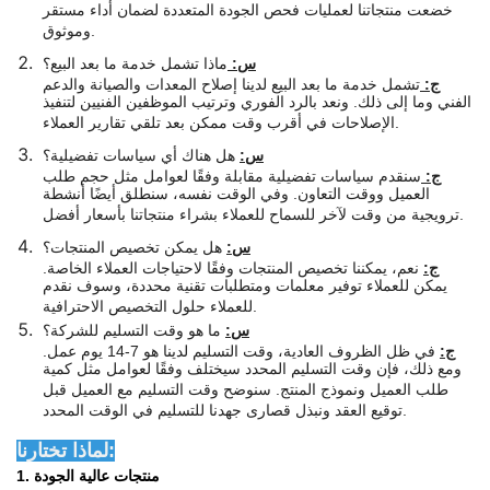
خضعت منتجاتنا لعمليات فحص الجودة المتعددة لضمان أداء مستقر
وموثوق.
س:
ماذا تشمل خدمة ما بعد البيع؟
ج:
تشمل خدمة ما بعد البيع لدينا إصلاح المعدات والصيانة والدعم
الفني وما إلى ذلك. ونعد بالرد الفوري وترتيب الموظفين الفنيين لتنفيذ
الإصلاحات في أقرب وقت ممكن بعد تلقي تقارير العملاء.
س:
هل هناك أي سياسات تفضيلية؟
ج:
سنقدم سياسات تفضيلية مقابلة وفقًا لعوامل مثل حجم طلب
العميل ووقت التعاون. وفي الوقت نفسه، سنطلق أيضًا أنشطة
ترويجية من وقت لآخر للسماح للعملاء بشراء منتجاتنا بأسعار أفضل.
س:
هل يمكن تخصيص المنتجات؟
ج:
نعم، يمكننا تخصيص المنتجات وفقًا لاحتياجات العملاء الخاصة.
يمكن للعملاء توفير معلمات ومتطلبات تقنية محددة، وسوف نقدم
للعملاء حلول التخصيص الاحترافية.
س:
ما هو وقت التسليم للشركة؟
ج:
في ظل الظروف العادية، وقت التسليم لدينا هو 7-14 يوم عمل.
ومع ذلك، فإن وقت التسليم المحدد سيختلف وفقًا لعوامل مثل كمية
طلب العميل ونموذج المنتج. سنوضح وقت التسليم مع العميل قبل
توقيع العقد ونبذل قصارى جهدنا للتسليم في الوقت المحدد.
لماذا تختارنا:
1. منتجات عالية الجودة