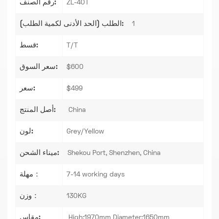
رقم الصنف:
ZL-40T
الطلب (الحد الأدنى لكمية الطلب):
1
قسط:
T/T
سعر السوق:
$600
سعر:
$499
أصل المنتج:
China
لون:
Grey/Yellow
ميناء الشحن:
Shekou Port, Shenzhen, China
مهلة：
7-14 working days
وزن：
130KG
مقاس:
High:1970mm Diameter:1650mm