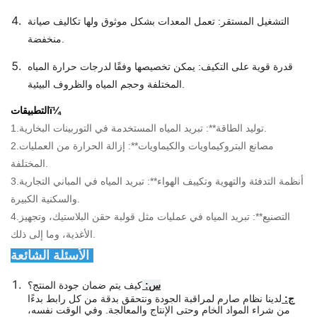
التشغيل المستقر: تعمل المعدات بشكل موثوق ولها تكاليف صيانة
منخفضة.
قدرة قوية على التكيف: يمكن تخصيصها وفقًا لدرجات حرارة المياه
المختلفة وحجم المياه والظروف البيئية.
التطبيقاتï¼
1.توليد الطاقة**: تبريد المياه المستخدمة في التوربينات البخارية.
2.مصانع البتروكيماويات والكيماويات**: إزالة الحرارة من العمليات
المختلفة.
3.أنظمة التدفئة والتهوية وتكييف الهواء**: تبريد المياه في المباني التجارية
والسكنية الكبيرة.
4.التصنيع**: تبريد المياه في عمليات مثل قولبة حقن البلاستيك، وتجهيز
الأغذية، وما إلى ذلك.
الأسئلة الشائعة:
س:
كيف يتم ضمان جودة المنتج؟
ج:
لدينا نظام صارم لمراقبة الجودة ونتحقق بدقة من كل رابط بدءًا
من شراء المواد الخام وحتى الإنتاج والمعالجة. وفي الوقت نفسه،