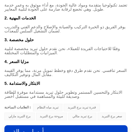
تعتمد تكنولوجيا متقدمة ومواد عالية الجودة، مع أداء موثوق به وعمر خدمة
طويل. وهي تخضع لرقابة صارمة على الجودة لتلبية المعايير.
2. الخدمات المهنية
يوفر الفريق ذو الخبرة التركيب والصيانة والإصلاح والدعم الفني والتدريب
لضمان التشغيل السلس للمعدات.
3. حلول مخصصة
وفقًا للاحتياجات الفريدة للعملاء، نحن نقدم حلول تبريد مخصصة لتلبية
الميزانيات والمتطلبات المختلفة.
4. مزايا السعر
السعر تنافسي. نحن نقدم طرق دفع وخطط تمويل مرنة، مما يوفر القيمة
مقابل المال وتوفير التكاليف.
5. الابتكار والاستدامة
الابتكار والتحسين المستمر وتطوير حلول تبريد مستدامة موفرة للطاقة
وصديقة للبيئة والمساهمة في مستقبل أخضر.
قدرة تبريد برج التبريد
تبريد مياه النظام
العلامات الساخنة :
سعر برج التبريد
برج تبريد مثالي
مروحة برج التبريد
برج التبريد مارلي