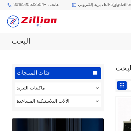
كتروني : leika@gdzillion.cn
هاتف : +8618520532504
البحث
لبحث
فئات المنتجات
ماكينات التبريد
الآلات البلاستيكية المساعدة