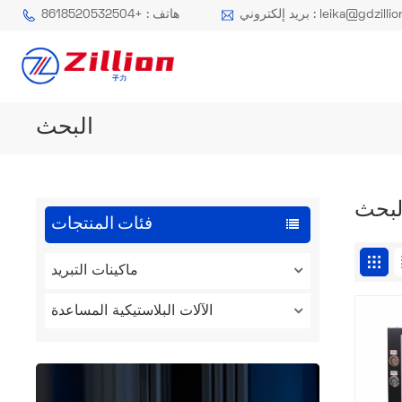
كتروني : leika@gdzillion.cn
هاتف : +8618520532504
البحث
لبحث
فئات المنتجات
ماكينات التبريد
الآلات البلاستيكية المساعدة